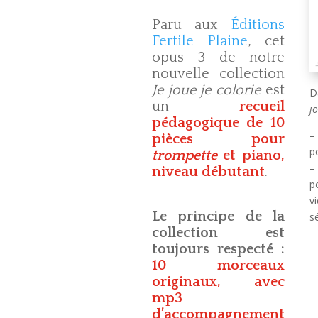
Paru aux
Éditions
Fertile Plaine
, cet
opus 3 de notre
nouvelle collection
Je joue je colorie
est
D
un
recueil
j
pédagogique de 10
pièces pour
p
trompette
et piano,
niveau débutant
.
p
v
Le principe de la
s
collection est
toujours respecté :
10 morceaux
originaux, avec
mp3
d’accompagnement