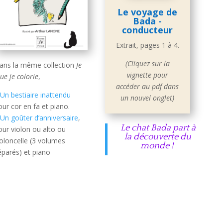
Le voyage de
Bada -
conducteur
Extrait, pages 1 à 4.
(Cliquez sur la
ans la même collection
Je
vignette pour
oue je colorie
,
accéder au pdf dans
–
Un bestiaire inattendu
un nouvel onglet)
our cor en fa et piano.
–
Un goûter d’anniversaire
,
Le chat Bada part à
our violon ou alto ou
la découverte du
ioloncelle (3 volumes
monde !
éparés) et piano