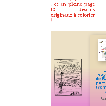
, et en pleine page
10 dessins
originaux à colorier
!
L
voy
de B
part
trom
Extr