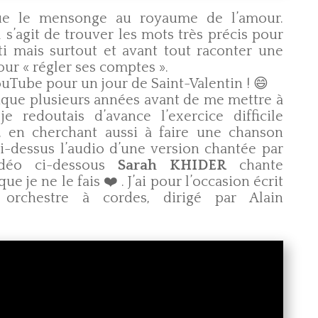
pour
e le mensonge au royaume de l’amour.
augmenter
 s’agit de trouver les mots très précis pour
ou
ti mais surtout et avant tout raconter une
diminuer
pour « régler ses comptes ».
le
YouTube pour un jour de Saint-Valentin ! 😄
volume.
que plusieurs années avant de me mettre à
je redoutais d’avance l’exercice difficile
s, en cherchant aussi à faire une chanson
ci-dessus l’audio d’une version chantée par
idéo ci-dessous
Sarah KHIDER
chante
e je ne le fais
❤️ . J’ai pour l’occasion écrit
orchestre à cordes, dirigé par Alain