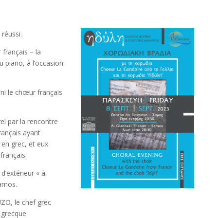
 réussi.
 français – la
 piano, à l’occasion
uni le chœur français
el par la rencontre
rançais ayant
 en grec, et eux
français.
d’extérieur « à
Samos.
UZO, le chef grec
 grecque