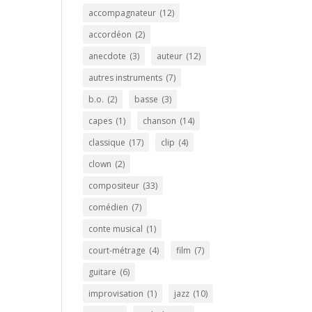
accompagnateur
(12)
accordéon
(2)
anecdote
(3)
auteur
(12)
autres instruments
(7)
b.o.
(2)
basse
(3)
capes
(1)
chanson
(14)
classique
(17)
clip
(4)
clown
(2)
compositeur
(33)
comédien
(7)
conte musical
(1)
court-métrage
(4)
film
(7)
guitare
(6)
improvisation
(1)
jazz
(10)