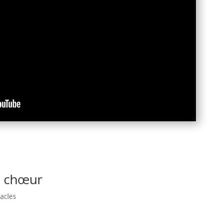
le chœur
acles