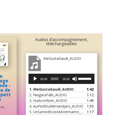
Audios d’accompagnement,
téléchargeables
MeGustaGaudi_AUDIO
e
Lecteur
Utilisez
age
00:00
00:00
audio
les
ada -
flèches
ie de
1.
MeGustaGaudi_AUDIO
1:42
haut/bas
pett
2.
NiagaraFalls_AUDIO
1:12
pour
e
3.
HudsonRiver_AUDIO
1:49
augmenter
4.
AuPiedDuKilimandjaro_AUDIO
1:55
ait,
ou
5.
UnSamediSoirAMontmartre_AUDIO
1:17
diminuer