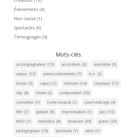
Créations
(19)
Événements
(4)
Non classé
(1)
Spectacles
(9)
Témoignages
(4)
Mots-clés
accompagnateur
(12)
accordéon
(2)
anecdote
(3)
auteur
(12)
autres instruments
(7)
b.o.
(2)
basse
(3)
capes
(1)
chanson
(14)
classique
(17)
clip
(4)
clown
(2)
compositeur
(33)
comédien
(7)
conte musical
(1)
court-métrage
(4)
film
(7)
guitare
(6)
improvisation
(1)
jazz
(10)
MAO
(1)
melodica
(4)
musicien
(30)
piano
(25)
pédagogique
(10)
spectacle
(7)
série
(1)