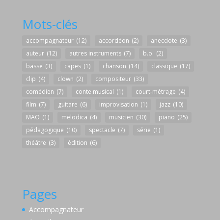
Mots-clés
accompagnateur
(12)
accordéon
(2)
anecdote
(3)
auteur
(12)
autres instruments
(7)
b.o.
(2)
basse
(3)
capes
(1)
chanson
(14)
classique
(17)
clip
(4)
clown
(2)
compositeur
(33)
comédien
(7)
conte musical
(1)
court-métrage
(4)
film
(7)
guitare
(6)
improvisation
(1)
jazz
(10)
MAO
(1)
melodica
(4)
musicien
(30)
piano
(25)
pédagogique
(10)
spectacle
(7)
série
(1)
théâtre
(3)
édition
(6)
Pages
Accompagnateur