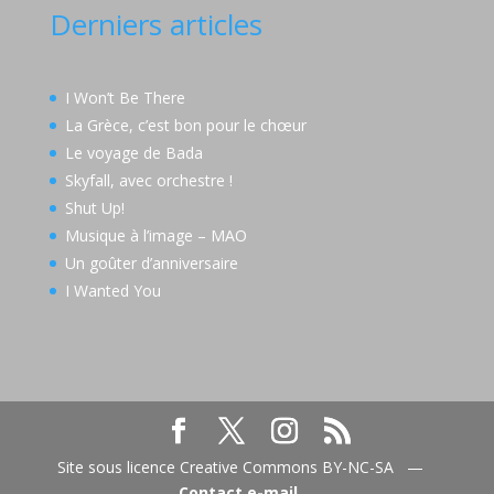
Derniers articles
I Won’t Be There
La Grèce, c’est bon pour le chœur
Le voyage de Bada
Skyfall, avec orchestre !
Shut Up!
Musique à l’image – MAO
Un goûter d’anniversaire
I Wanted You
Site sous licence Creative Commons BY-NC-SA —
Contact e-mail