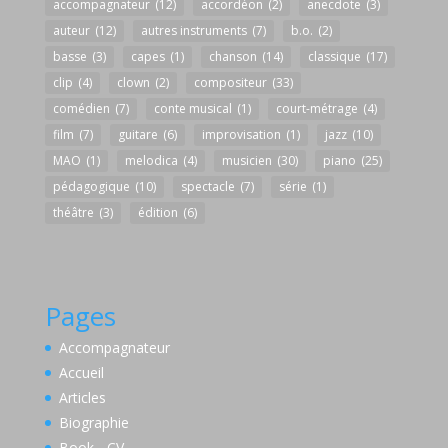
accompagnateur
(12)
accordéon
(2)
anecdote
(3)
auteur
(12)
autres instruments
(7)
b.o.
(2)
basse
(3)
capes
(1)
chanson
(14)
classique
(17)
clip
(4)
clown
(2)
compositeur
(33)
comédien
(7)
conte musical
(1)
court-métrage
(4)
film
(7)
guitare
(6)
improvisation
(1)
jazz
(10)
MAO
(1)
melodica
(4)
musicien
(30)
piano
(25)
pédagogique
(10)
spectacle
(7)
série
(1)
théâtre
(3)
édition
(6)
Pages
Accompagnateur
Accueil
Articles
Biographie
Book - CV