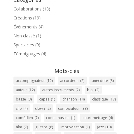
Collaborations
(18)
Créations
(19)
Événements
(4)
Non classé
(1)
Spectacles
(9)
Témoignages
(4)
Mots-clés
accompagnateur
(12)
accordéon
(2)
anecdote
(3)
auteur
(12)
autres instruments
(7)
b.o.
(2)
basse
(3)
capes
(1)
chanson
(14)
classique
(17)
clip
(4)
clown
(2)
compositeur
(33)
comédien
(7)
conte musical
(1)
court-métrage
(4)
film
(7)
guitare
(6)
improvisation
(1)
jazz
(10)