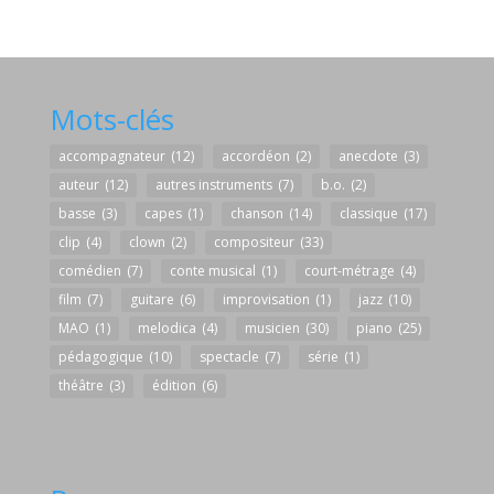
Mots-clés
accompagnateur
(12)
accordéon
(2)
anecdote
(3)
auteur
(12)
autres instruments
(7)
b.o.
(2)
basse
(3)
capes
(1)
chanson
(14)
classique
(17)
clip
(4)
clown
(2)
compositeur
(33)
comédien
(7)
conte musical
(1)
court-métrage
(4)
film
(7)
guitare
(6)
improvisation
(1)
jazz
(10)
MAO
(1)
melodica
(4)
musicien
(30)
piano
(25)
pédagogique
(10)
spectacle
(7)
série
(1)
théâtre
(3)
édition
(6)