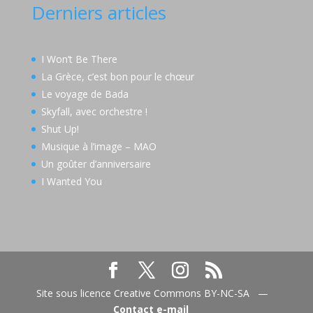
Derniers articles
I Won’t Be There
La Grèce, c’est bon pour le chœur
Le voyage de Bada
Skyfall, avec orchestre !
Shut Up!
Musique à l’image – MAO
Un goûter d’anniversaire
I Wanted You
Site sous licence Creative Commons BY-NC-SA —
Contact e-mail