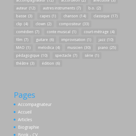
accompagnateur
(12)
accordéon
(2)
anecdote
(3)
auteur
(12)
autres instruments
(7)
b.o.
(2)
basse
(3)
capes
(1)
chanson
(14)
classique
(17)
clip
(4)
clown
(2)
compositeur
(33)
comédien
(7)
conte musical
(1)
court-métrage
(4)
film
(7)
guitare
(6)
improvisation
(1)
jazz
(10)
MAO
(1)
melodica
(4)
musicien
(30)
piano
(25)
pédagogique
(10)
spectacle
(7)
série
(1)
théâtre
(3)
édition
(6)
Pages
Accompagnateur
Accueil
Articles
Biographie
Book - CV