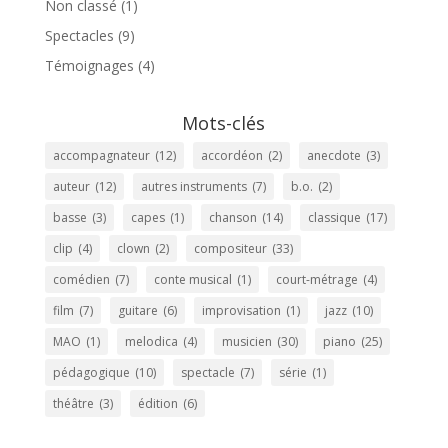
Non classé
(1)
Spectacles
(9)
Témoignages
(4)
Mots-clés
accompagnateur
(12)
accordéon
(2)
anecdote
(3)
auteur
(12)
autres instruments
(7)
b.o.
(2)
basse
(3)
capes
(1)
chanson
(14)
classique
(17)
clip
(4)
clown
(2)
compositeur
(33)
comédien
(7)
conte musical
(1)
court-métrage
(4)
film
(7)
guitare
(6)
improvisation
(1)
jazz
(10)
MAO
(1)
melodica
(4)
musicien
(30)
piano
(25)
pédagogique
(10)
spectacle
(7)
série
(1)
théâtre
(3)
édition
(6)