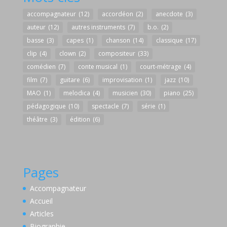
accompagnateur
(12)
accordéon
(2)
anecdote
(3)
auteur
(12)
autres instruments
(7)
b.o.
(2)
basse
(3)
capes
(1)
chanson
(14)
classique
(17)
clip
(4)
clown
(2)
compositeur
(33)
comédien
(7)
conte musical
(1)
court-métrage
(4)
film
(7)
guitare
(6)
improvisation
(1)
jazz
(10)
MAO
(1)
melodica
(4)
musicien
(30)
piano
(25)
pédagogique
(10)
spectacle
(7)
série
(1)
théâtre
(3)
édition
(6)
Pages
Accompagnateur
Accueil
Articles
Biographie