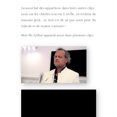
J’ai aussi fait des appartions dans leurs autres clips :
assis sur les chiottes (oui oui !), en flic, en rockeur de
mauvais goût… Le tout est de ne pas avoir peur du
ridicule et de vouloir s’amuser !
Mon fils Arthur apparaît aussi dans plusieurs clips.