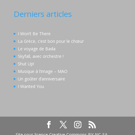
Derniers articles
I Won’t Be There
La Grèce, c’est bon pour le chœur
Le voyage de Bada
Skyfall, avec orchestre !
Shut Up!
Musique à l’image – MAO
Un goûter d’anniversaire
I Wanted You
Site sous licence Creative Commons BY-NC-SA —