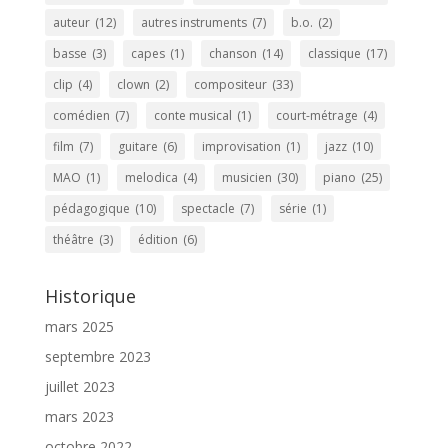
auteur
(12)
autres instruments
(7)
b.o.
(2)
basse
(3)
capes
(1)
chanson
(14)
classique
(17)
clip
(4)
clown
(2)
compositeur
(33)
comédien
(7)
conte musical
(1)
court-métrage
(4)
film
(7)
guitare
(6)
improvisation
(1)
jazz
(10)
MAO
(1)
melodica
(4)
musicien
(30)
piano
(25)
pédagogique
(10)
spectacle
(7)
série
(1)
théâtre
(3)
édition
(6)
Historique
mars 2025
septembre 2023
juillet 2023
mars 2023
octobre 2022