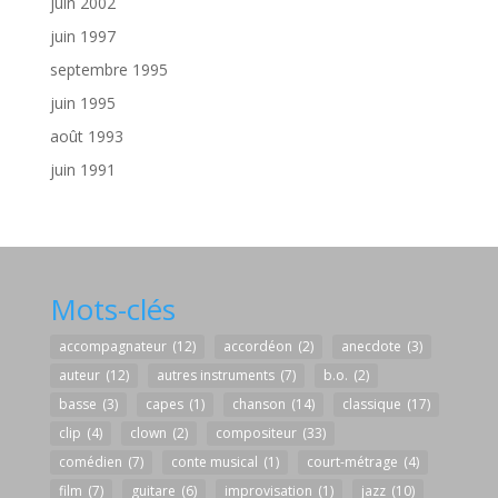
juin 2002
juin 1997
septembre 1995
juin 1995
août 1993
juin 1991
Mots-clés
accompagnateur
(12)
accordéon
(2)
anecdote
(3)
auteur
(12)
autres instruments
(7)
b.o.
(2)
basse
(3)
capes
(1)
chanson
(14)
classique
(17)
clip
(4)
clown
(2)
compositeur
(33)
comédien
(7)
conte musical
(1)
court-métrage
(4)
film
(7)
guitare
(6)
improvisation
(1)
jazz
(10)