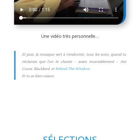
Une vidéo très personnelle…
Et puis, la musique sert à t’endormir, tous les soirs, quand tu
réclames que l’on te chante – assez invariablement – Ani
Couni, Blackbird, et
Behind The Window
.
Et tu as bien raison.
SÉLECTIONS