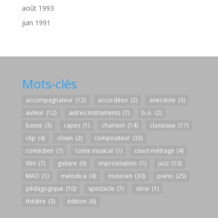
août 1993
juin 1991
Mots-clés
accompagnateur
(12)
accordéon
(2)
anecdote
(3)
auteur
(12)
autres instruments
(7)
b.o.
(2)
basse
(3)
capes
(1)
chanson
(14)
classique
(17)
clip
(4)
clown
(2)
compositeur
(33)
comédien
(7)
conte musical
(1)
court-métrage
(4)
film
(7)
guitare
(6)
improvisation
(1)
jazz
(10)
MAO
(1)
melodica
(4)
musicien
(30)
piano
(25)
pédagogique
(10)
spectacle
(7)
série
(1)
théâtre
(3)
édition
(6)