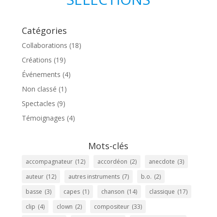
Catégories
Collaborations
(18)
Créations
(19)
Événements
(4)
Non classé
(1)
Spectacles
(9)
Témoignages
(4)
Mots-clés
accompagnateur
(12)
accordéon
(2)
anecdote
(3)
auteur
(12)
autres instruments
(7)
b.o.
(2)
basse
(3)
capes
(1)
chanson
(14)
classique
(17)
clip
(4)
clown
(2)
compositeur
(33)