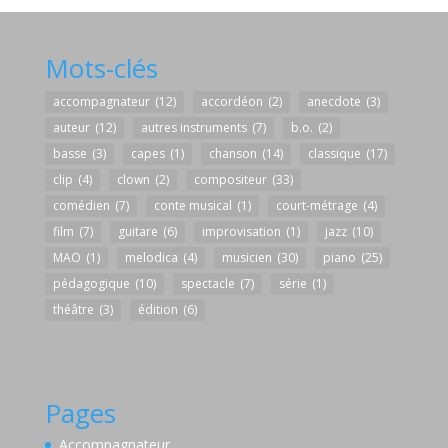
Mots-clés
accompagnateur
(12)
accordéon
(2)
anecdote
(3)
auteur
(12)
autres instruments
(7)
b.o.
(2)
basse
(3)
capes
(1)
chanson
(14)
classique
(17)
clip
(4)
clown
(2)
compositeur
(33)
comédien
(7)
conte musical
(1)
court-métrage
(4)
film
(7)
guitare
(6)
improvisation
(1)
jazz
(10)
MAO
(1)
melodica
(4)
musicien
(30)
piano
(25)
pédagogique
(10)
spectacle
(7)
série
(1)
théâtre
(3)
édition
(6)
Pages
Accompagnateur